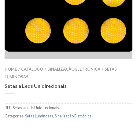
HOME
CATALOGO
SINALIZAÇÃO ELETRÓNICA
SETAS
/
/
/
LUMINOSAS
Setas a Leds Unidirecionais
REF:
Setas a Leds Unidirecionais
.
Categorias:
Setas Luminosas
,
Sinalização Eletrónica
.