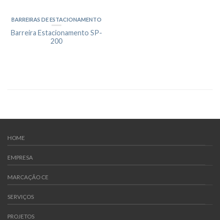
BARREIRAS DE ESTACIONAMENTO
Barreira Estacionamento SP-
200
HOME
EMPRESA
MARCAÇÃO CE
SERVIÇOS
PROJETOS