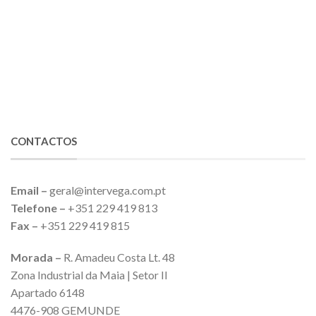
CONTACTOS
Email –
geral@intervega.com.pt
Telefone –
+351 229 419 813
Fax –
+351 229 419 815
Morada –
R. Amadeu Costa Lt. 48
Zona Industrial da Maia | Setor II
Apartado 6148
4476-908 GEMUNDE