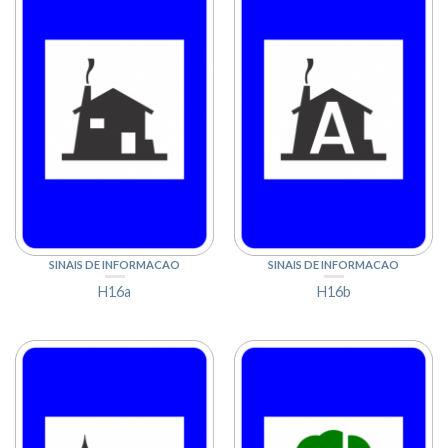
SINAIS DE INFORMACAO
SINAIS DE INFORMACAO
H16a
H16b