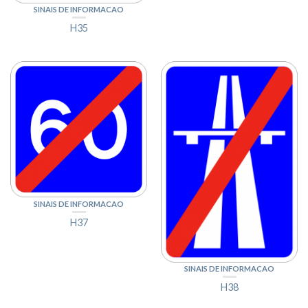
SINAIS DE INFORMACAO
H35
SINAIS DE INFORMACAO
H37
SINAIS DE INFORMACAO
H38