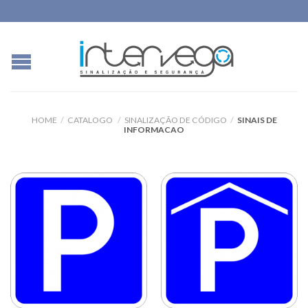
HOME
/
CATALOGO
/
SINALIZAÇÃO DE CÓDIGO
/
SINAIS DE
INFORMACAO