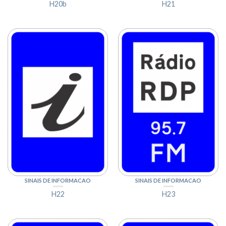
H20b
H21
SINAIS DE INFORMACAO
SINAIS DE INFORMACAO
H22
H23