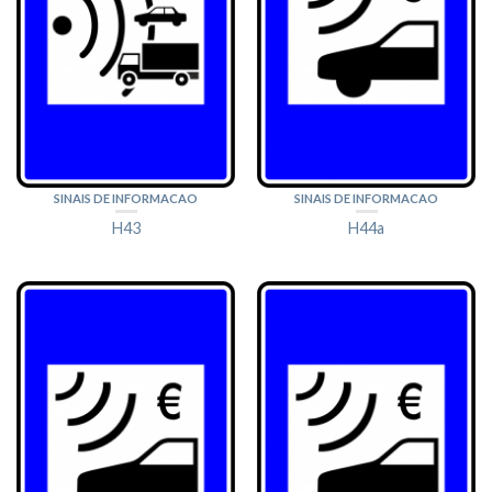
SINAIS DE INFORMACAO
SINAIS DE INFORMACAO
H43
H44a