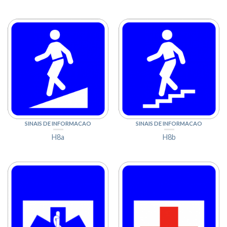
SINAIS DE INFORMACAO
SINAIS DE INFORMACAO
H8a
H8b