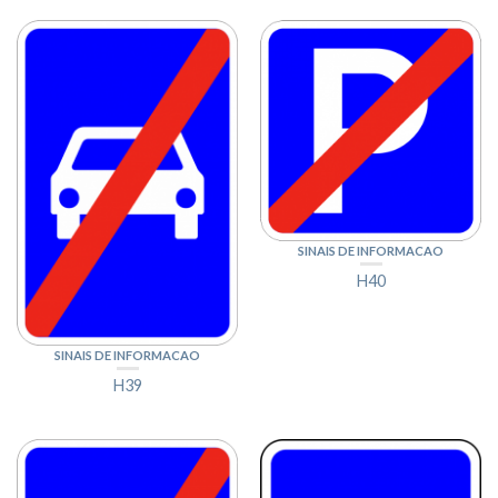
SINAIS DE INFORMACAO
H40
SINAIS DE INFORMACAO
H39