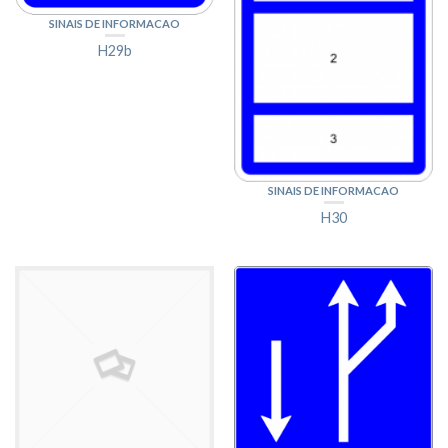
SINAIS DE INFORMACAO
H29b
SINAIS DE INFORMACAO
H30