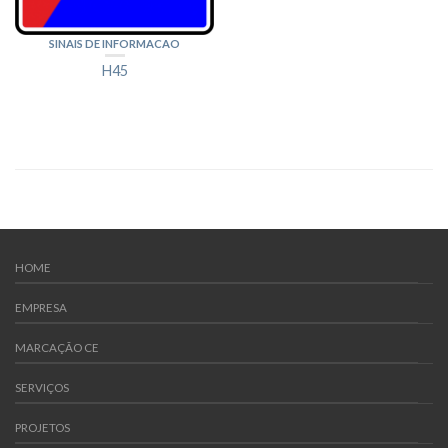
SINAIS DE INFORMACAO
H45
HOME
EMPRESA
MARCAÇÃO CE
SERVIÇOS
PROJETOS