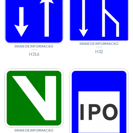
SINAIS DE INFORMACAO
SINAIS DE INFORMACAO
H32
H31d
SINAIS DE INFORMACAO