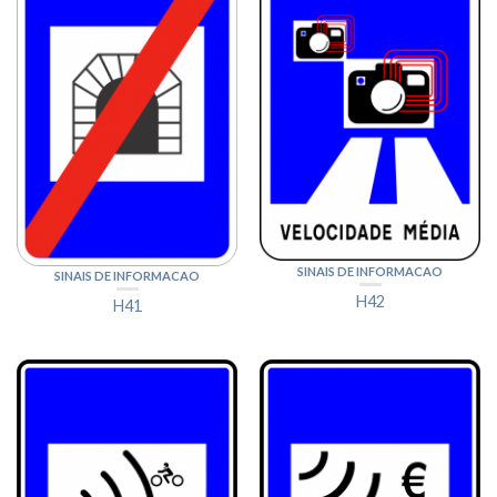
SINAIS DE INFORMACAO
SINAIS DE INFORMACAO
H42
H41