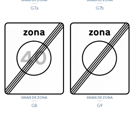
G7a
G7b
SINAIS DE ZONA
SINAIS DE ZONA
G8
G9