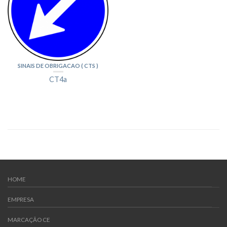
SINAIS DE OBRIGACAO ( CTS )
CT4a
HOME
EMPRESA
MARCAÇÃO CE