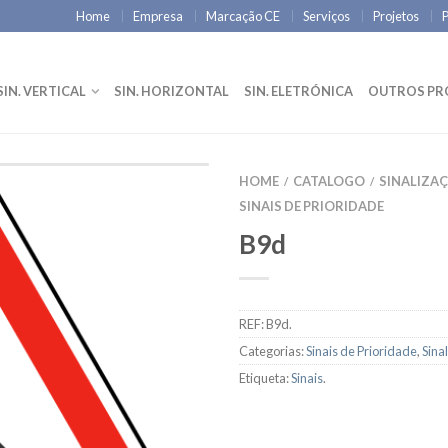
Home
Empresa
Marcação CE
Serviços
Projetos
P
SIN. VERTICAL
SIN. HORIZONTAL
SIN. ELETRÓNICA
OUTROS P
HOME
CATALOGO
SINALIZA
/
/
SINAIS DE PRIORIDADE
B9d
REF:
B9d
.
Categorias:
Sinais de Prioridade
,
Sina
Etiqueta:
Sinais
.