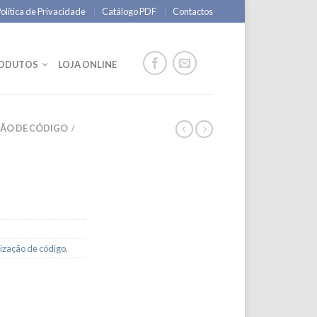
olítica de Privacidade
Catálogo PDF
Contactos
RODUTOS
LOJA ONLINE
ÇÃO DE CÓDIGO
/
lização de código
.