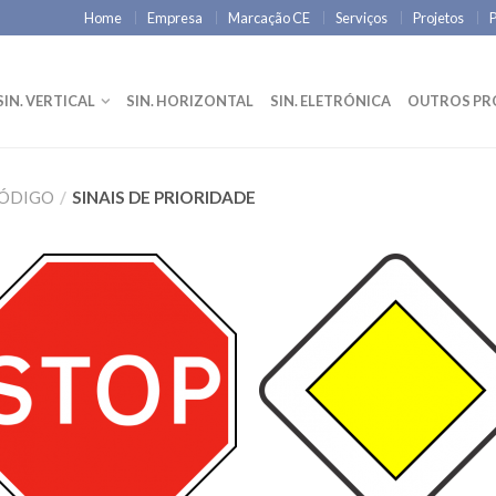
Home
Empresa
Marcação CE
Serviços
Projetos
P
SIN. VERTICAL
SIN. HORIZONTAL
SIN. ELETRÓNICA
OUTROS P
CÓDIGO
/
SINAIS DE PRIORIDADE